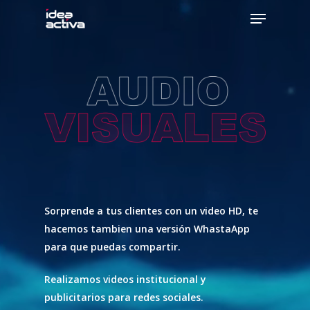
Skip
Menu
to
Close
main
Menu
content
Sorprende a tus clientes con un video HD, te
hacemos tambien una versión WhastaApp
para que puedas compartir.
Realizamos videos institucional y
publicitarios para redes sociales.